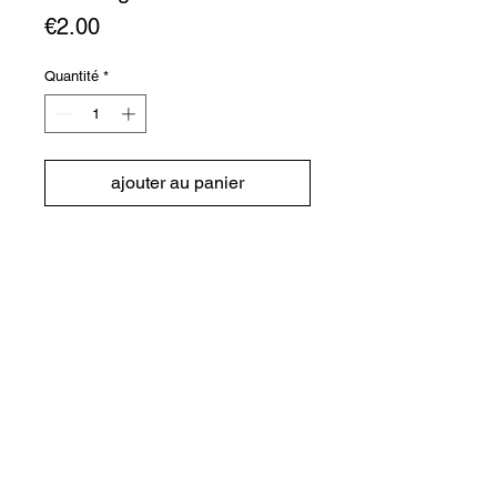
Prix
€2.00
Quantité
*
ajouter au panier
Carte postale sérigraphié à la main
par dessus une ancienne carte
postale
2 couleurs
format 148x105 mm
Conditions générales de ventes