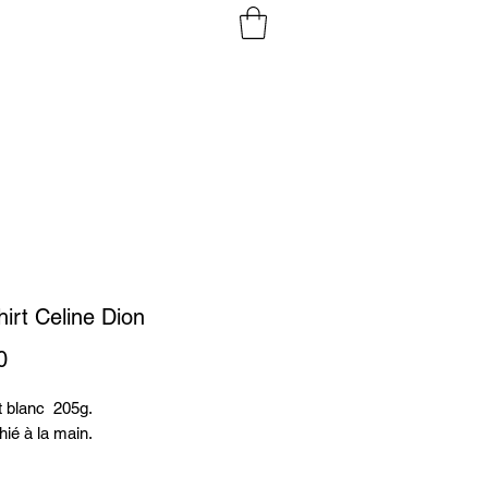
irt Celine Dion
Prix
0
t blanc 205g.
hié à la main.